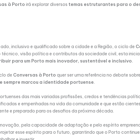
sas à Porto
irá explorar diversos
temas estruturantes para o de
ado, inclusivo e qualificado sobre a cidade e a Região, o ciclo de
C
 técnico, visão política e contributos da sociedade civil, esta inic
ibuir para um Porto mais inovador, sustentável e inclusivo
.
clo de
Conversas à Porto
quer ser uma referência no debate sobr
ue sempre marcou a identidade portuense
.
ortuenses das mais variadas profissões, credos e tendências polí
ificadas e empenhadas na vida da comunidade e que estão cientes 
iente e preparado para os desafios da próxima década.
inovação, pela capacidade de adaptação e pelo espírito empreend
rojetar esse espírito para o futuro, garantindo que o Porto conti
abalhar e investir.