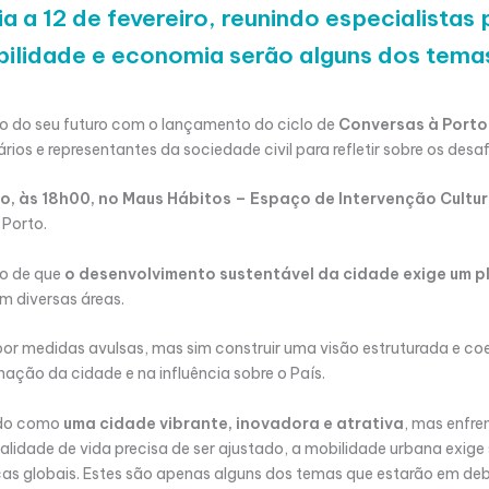
a a 12 de fevereiro, reunindo especialistas
ilidade e economia serão alguns dos tema
o do seu futuro com o lançamento do ciclo de
Conversas à Porto
rios e representantes da sociedade civil para refletir sobre os des
iro, às 18h00, no Maus Hábitos – Espaço de Intervenção Cultur
 Porto.
o de que
o desenvolvimento sustentável da cidade exige um 
em diversas áreas.
por medidas avulsas, mas sim construir uma visão estruturada e co
ção da cidade e na influência sobre o País.
ado como
uma cidade vibrante, inovadora e atrativa
, mas enfre
ualidade de vida precisa de ser ajustado, a mobilidade urbana exige 
s globais. Estes são apenas alguns dos temas que estarão em deba